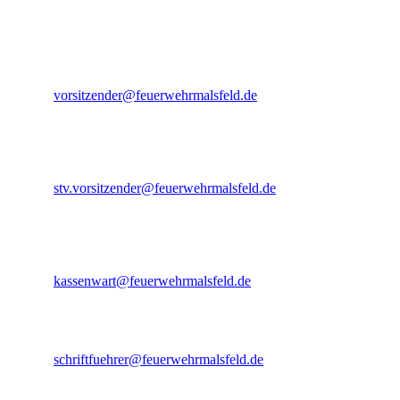
Mario Hedderich
Vorsitzender - Malsfeld
E-Mail:
vorsitzender@feuerwehrmalsfeld.de
Mike Botte
Stellv. Vorsitzender - Malsfeld
E-Mail:
stv.vorsitzender@feuerwehrmalsfeld.de
Klaus Harbusch
Kassenwart - Malsfeld
E-Mail:
kassenwart@feuerwehrmalsfeld.de
Joachim Egerer
Schriftführer - Malsfeld
E-Mail:
schriftfuehrer@feuerwehrmalsfeld.de