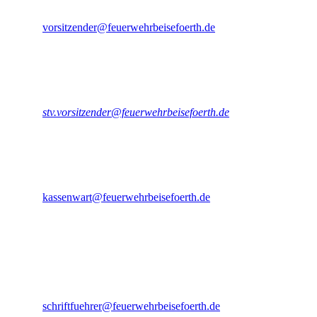
Vorsitzender - Beiseförth
E-Mail:
vorsitzender@feuerwehrbeisefoerth.de
Bastian Krippendorf
Stellv. Vorsitzender - Beiseförth
E-Mail:
stv.vorsitzender@feuerwehrbeisefoerth.de
Torben Richter
Kassenwart - Beiseförth
E-Mail:
kassenwart@feuerwehrbeisefoerth.de
Dana Krippendorf
Schriftführerin - Beiseförth
E-Mail:
schriftfuehrer@feuerwehrbeisefoerth.de