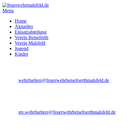
Menu
Home
Aktuelles
Einsatzabteilung
Verein Beiseförth
Verein Malsfeld
Jugend
Kinder
Jan Rudolph
Wehrführer
E-Mail:
wehrfuehrer@feuerwehrbeisefoerthmalsfeld.de
Sven Hedderich
1 .Stellv. Wehrführer
E-Mail:
stv.wehrfuehrer@feuerwehrbeisefoerthmalsfeld.de
Dennis Stieler